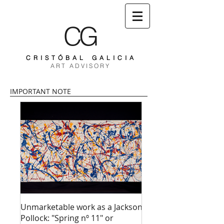
CG
C R I S T Ó B A L G A L I C I A
A R T A D V I S O R Y
IMPORTANT NOTE
Unmarketable work as a Jackson
Pollock: "Spring nº 11" or