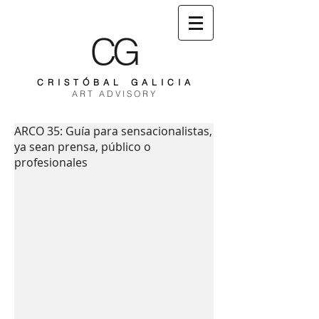
CG
C R I S T Ó B A L G A L I C I A
A R T A D V I S O R Y
ARCO 35: Guía para sensacionalistas,
ya sean prensa, público o
profesionales