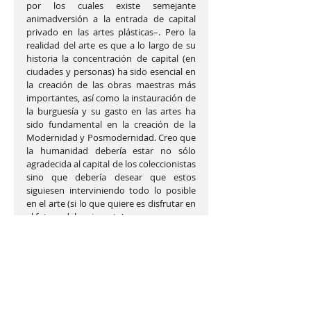
por los cuales existe semejante 
animadversión a la entrada de capital 
privado en las artes plásticas–. Pero la 
realidad del arte es que a lo largo de su 
historia la concentración de capital (en 
ciudades y personas) ha sido esencial en 
la creación de las obras maestras más 
importantes, así como la instauración de 
la burguesía y su gasto en las artes ha 
sido fundamental en la creación de la 
Modernidad y Posmodernidad. Creo que 
la humanidad debería estar no sólo 
agradecida al capital de los coleccionistas 
sino que debería desear que estos 
siguiesen interviniendo todo lo posible 
en el arte (si lo que quiere es disfrutar en 
el futuro del mejor arte).
En ARCO el lucro ha sido y es la esencia, 
lo que abunda, y si no fuese así, ARCO no 
habría sobrevivido estos 35 años gracias 
a galeristas, artistas, coleccionistas y 
directores de museos/fundaciones con 
un denominador común: un vasto 