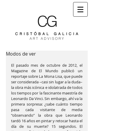
CG
C R I S T Ó B A L G A L I C I A
A R T A D V I S O R Y
Modos de ver
El pasado mes de octubre de 2012, el 
Magazine de El Mundo publicó un 
reportaje sobre La Mona Lisa, que puede 
ser considerada –casi sin lugar a la duda– 
la obra más icónica e idolatrada de todos 
los tiempos por la fascinante maestría de 
Leonardo Da Vinci. Sin embargo, ahí va la 
primera sorpresa: ¿sabe cuánto tiempo 
pasa cada visitante de media 
“observando” la obra que Leonardo 
tardó 16 años en pintar y retocar hasta el 
día de su muerte? 15 segundos. El 