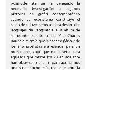
posmodernista, se ha denegado la 
necesaria investigación a algunos 
pintores de grafiti contemporáneo 
cuando su ecosistema constituye el 
caldo de cultivo perfecto para desarrollar 
lenguajes de vanguardia a la altura de 
semejante espíritu crítico. Y si Charles 
Baudelaire creía que la esencia 
flâneur
 de 
los impresionistas era esencial para un 
nuevo arte, ¿por qué no lo sería para 
aquellos que desde los 70 en adelante 
han observado la calle para aportarnos 
una vida mucho más real que aquella 
que se ve a través de la pantalla? 
El grafiti contemporáneo plantea 
significativas problemáticas con las que 
ha alcanzado una universalidad 
humanista en fondo y forma que muy 
pocos logran. Diría Ernst Fischer: “La 
función decisiva del arte era, 
evidentemente, ejercer poder –poder 
sobre la naturaleza, sobre un enemigo, 