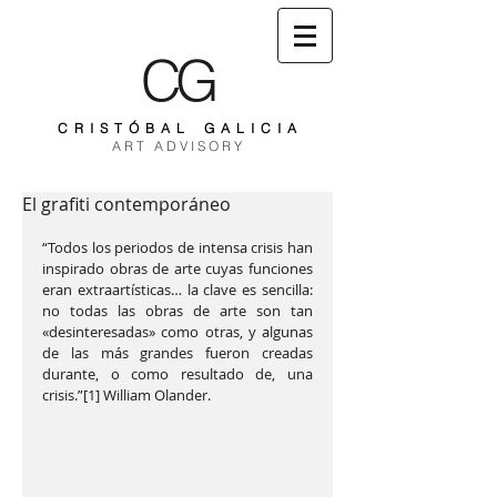
CG
C R I S T Ó B A L G A L I C I A
A R T A D V I S O R Y
El grafiti contemporáneo
“Todos los periodos de intensa crisis han 
inspirado obras de arte cuyas funciones 
eran extraartísticas… la clave es sencilla: 
no todas las obras de arte son tan 
«desinteresadas» como otras, y algunas 
de las más grandes fueron creadas 
durante, o como resultado de, una 
crisis.”[1] William Olander.